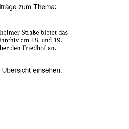
eiträge zum Thema:
heimer Straße bietet das
tarchiv am 18. und 19.
er den Friedhof an.
 Übersicht einsehen.
ezeigt, wenn die entsprechende Option aktiviert ist. Die
m mittelalterlichen