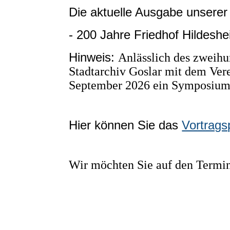
Die aktuelle Ausgabe unsere
- 200 Jahre Friedhof Hildesh
Hinweis:
Anlässlich des zweihu
Stadtarchiv Goslar mit dem Vere
September 2026 ein Symposium 
essum
Hier können Sie das
Vortrag
Wir möchten Sie auf den Termin
Cookie-Einstellungen
Diese Webseite verwendet Cookies, um Besuchern ein optimales Nutzerer
"Heinrich der Löw
Datenverarbeitung kann dann auch in einem Drittland erfolgen. Weiter
Technisch notwendige