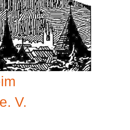
eim
e. V.