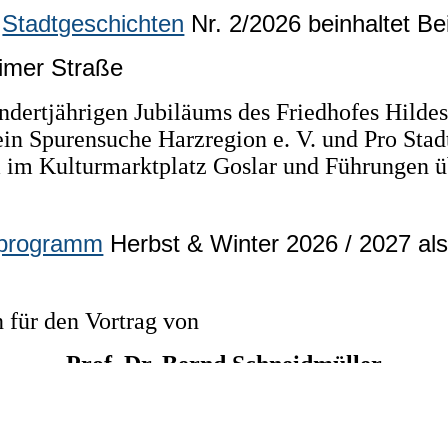
r
Stadtgeschichten
Nr. 2/2026 beinhaltet B
eimer Straße
ndertjährigen Jubiläums des Friedhofes Hildes
in Spurensuche Harzregion e. V. und Pro Stad
im Kulturmarktplatz Goslar und Führungen üb
sprogramm
Herbst & Winter 2026 / 2027 als
 für den Vortrag von
Prof. Dr. Bernd Schneidmüller
lebnis zu bieten. Bestimmte Inhalte von Drittanbietern werden nur ang
e, Goslar und die neue Herzogsherrschaft
i
e Informationen hierzu in der Datenschutzerklärung.