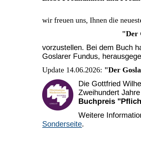
wir freuen uns, Ihnen die neuest
"Der 
d/Beirat
vorzustellen. Bei dem Buch h
Goslarer Fundus, herausgege
Update 14.06.2026:
"Der Gosla
Die Gottfried Wilh
Zweihundert Jahre
Buchpreis "Pflic
Weitere Informatio
Sonderseite
.
n Sie uns