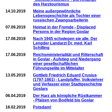
des Harztourismus
14.10.2019
Meine außergewöhnliche
Lebensgeschichte als Tochter einer
russischen Zwangsarbeiterin
07.09.2019
Heimat in der Fremde - Displaced
Persons in der Region Goslar
17.08.2019
Nach 1945 schwiegen sie alle. Der
Lengder Landarzt Dr. med. Karl
Schilling
17.06.2019
Reichsministerialität und Ritterschaft
in Goslar - Aufstieg und Niedergang
einer gesellschaftlichen
Führungselite im Mittelalter
13.05.2019
Gottlieb Friedrich Eduard Crusius
(1797-1861) - Landpfaffer, Volkslehrer
und Verfasser einer Stadtgeschichte
Goslars
06.04.2019
Der Harz als königliche Rüstkammer
- Pfalzen von Bodfeld bis Goslar
16.02.2019
Potsdam!