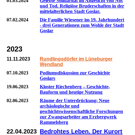
01.03.2024
Gelebte Solidarität im Angesicht von Not
und Tod. Religiöse Bruderschaften in der
mittelalterlichen Stadt Goslar.
07.02.2024
Die Familie Wiesener im 19. Jahrhundert
- drei Generationen zum Wohle der Stadt
Goslar
2023
11.11.2023
Rundlingsdörfer im Lüneburger
Wendland
07.10.2023
Podiumsdiskussion zur Geschichte
Goslars
19.06.2023
Kloster Riechenberg – Geschichte,
Bauform und heutige Nutzung
02.06.2023
Räume der Unterdrückung: Neue
archäologische und
geschichtswissenschaftliche Forschungen
zur Zwangsarbeiter am Erzbergwerk
Rammelsberg
22.04.2023
Bedrohtes Leben. Der Kurort