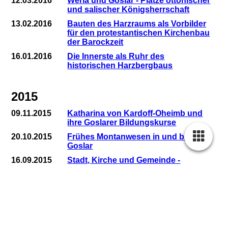
12.03.2016
Werla und Goslar - Plätze ottonischer
und salischer Königsherrschaft
13.02.2016
Bauten des Harzraums als Vorbilder
für den protestantischen Kirchenbau
der Barockzeit
16.01.2016
Die Innerste als Ruhr des
historischen Harzbergbaus
2015
09.11.2015
Katharina von Kardoff-Oheimb und
ihre Goslarer Bildungskurse
20.10.2015
Frühes Montanwesen in und bei
Goslar
16.09.2015
Stadt, Kirche und Gemeinde -
Goslarer Pfarreien im Mittelalter
Cookie-Einstellungen
Diese Webseite verwendet Cookies, um Besuchern ein optimales
24.06.2015
Das Offizierskasino des
Nutzererlebnis zu bieten. Bestimmte Inhalte von Drittanbietern werden
Fliegerhorstes Goslar -
nur angezeigt, wenn die entsprechende Option aktiviert ist. Die
ursprüngliche Funktion und
Datenverarbeitung kann dann auch in einem Drittland erfolgen.
architektonische Besonderheiten
Weitere Informationen hierzu in der Datenschutzerklärung.
01.06.2015
Der Dialekt des Oberharzes