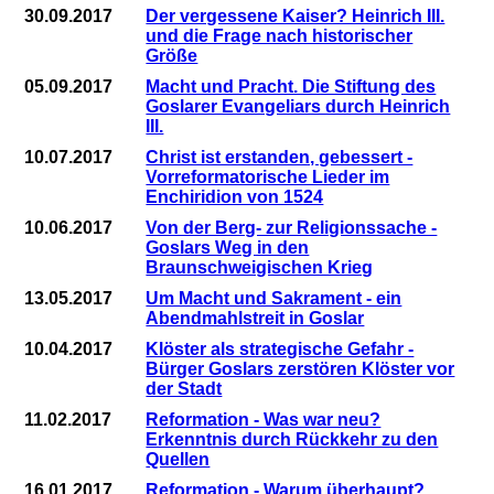
30.09.2017
Der vergessene Kaiser? Heinrich III.
und die Frage nach historischer
Größe
05.09.2017
Macht und Pracht. Die Stiftung des
Goslarer Evangeliars durch Heinrich
III.
10.07.2017
Christ ist erstanden, gebessert -
Vorreformatorische Lieder im
Enchiridion von 1524
10.06.2017
Von der Berg- zur Religionssache -
Goslars Weg in den
Braunschweigischen Krieg
13.05.2017
Um Macht und Sakrament - ein
Abendmahlstreit in Goslar
10.04.2017
Klöster als strategische Gefahr -
Bürger Goslars zerstören Klöster vor
der Stadt
11.02.2017
Reformation - Was war neu?
Erkenntnis durch Rückkehr zu den
Quellen
16.01.2017
Reformation - Warum überhaupt?