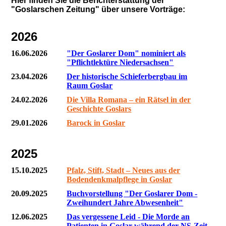
Hier finden Sie die Berichterstattung
der
"Goslarschen Zeitung"
über unsere Vorträge:
2026
16.06.2026
"Der Goslarer Dom" nominiert als
"Pflichtlektüre Niedersachsen"
23.04.2026
Der historische Schieferbergbau im
Raum Goslar
24.02.2026
Die Villa Romana – ein Rätsel in der
Geschichte Goslars
29.01.2026
Barock in Goslar
2025
15.10.2025
Pfalz, Stift, Stadt – Neues aus der
Bodendenkmalpflege in Goslar
20.09.2025
Buchvorstellung "Der Goslarer Dom -
Zweihundert Jahre Abwesenheit"
12.06.2025
Das vergessene Leid - Die Morde an
Patienten in Goslar während der NS-Zeit