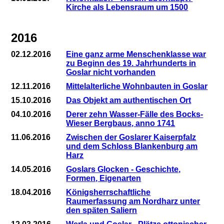
Kirche als Lebensraum um 1500
2016
02.12.2016
Eine ganz arme Menschenklasse war
zu Beginn des 19. Jahrhunderts in
Goslar nicht vorhanden
12.11.2016
Mittelalterliche Wohnbauten in Goslar
15.10.2016
Das Objekt am authentischen Ort
04.10.2016
Derer zehn Wasser-Fälle des Bocks-
Wieser Bergbaus, anno 1741
11.06.2016
Zwischen der Goslarer Kaiserpfalz
und dem Schloss Blankenburg am
Harz
14.05.2016
Goslars Glocken - Geschichte,
Formen, Eigenarten
18.04.2016
Königsherrschaftliche
Raumerfassung am Nordharz unter
den späten Saliern