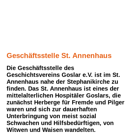
Der Goslarer Dom. Zweihundert Jahre Abwesenheit
Studienreise
Geschichtspreis
Geschäftsstelle St. Annenhaus
Die Geschäftsstelle des
Geschichtsvereins Goslar e.V. ist im St.
Presse-Echo
Annenhaus nahe der Stephanikirche zu
finden. Das St. Annenhaus ist eines der
mittelalterlichen Hospitäler Goslars, die
Vortrags-Archiv
zunächst Herberge für Fremde und Pilger
waren und sich zur dauerhaften
Unterbringung von meist sozial
Schwachen und Hilfsbedürftigen, von
Vorstand/Beirat
Witwen und Waisen wandelten.