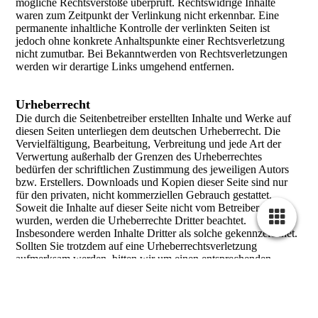
mögliche Rechtsverstöße überprüft. Rechtswidrige Inhalte
waren zum Zeitpunkt der Verlinkung nicht erkennbar. Eine
permanente inhaltliche Kontrolle der verlinkten Seiten ist
jedoch ohne konkrete Anhaltspunkte einer Rechtsverletzung
nicht zumutbar. Bei Bekanntwerden von Rechtsverletzungen
werden wir derartige Links umgehend entfernen.
Urheberrecht
Die durch die Seitenbetreiber erstellten Inhalte und Werke auf
diesen Seiten unterliegen dem deutschen Urheberrecht. Die
Vervielfältigung, Bearbeitung, Verbreitung und jede Art der
Verwertung außerhalb der Grenzen des Urheberrechtes
bedürfen der schriftlichen Zustimmung des jeweiligen Autors
bzw. Erstellers. Downloads und Kopien dieser Seite sind nur
für den privaten, nicht kommerziellen Gebrauch gestattet.
Soweit die Inhalte auf dieser Seite nicht vom Betreiber erstellt
wurden, werden die Urheberrechte Dritter beachtet.
Insbesondere werden Inhalte Dritter als solche gekennzeichnet.
Sollten Sie trotzdem auf eine Urheberrechtsverletzung
aufmerksam werden, bitten wir um einen entsprechenden
Cookie-Einstellungen
Hinweis. Bei Bekanntwerden von Rechtsverletzungen werden
Diese Webseite verwendet Cookies, um Besuchern ein optimales
wir derartige Inhalte umgehend entfernen.
Nutzererlebnis zu bieten. Bestimmte Inhalte von Drittanbietern werden
nur angezeigt, wenn die entsprechende Option aktiviert ist. Die
Datenverarbeitung kann dann auch in einem Drittland erfolgen.