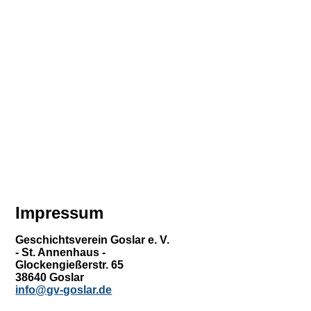
Der Goslarer Dom. Zweihundert Jahre Abwesenheit
Studienreise
Geschichtspreis
Presse-Echo
Impressum
Vortrags-Archiv
Geschichtsverein Goslar e. V.
- St. Annenhaus -
Glockengießerstr. 65
38640 Goslar
Vorstand/Beirat
info@gv-goslar.de